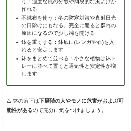
う：適度な風の分散や簡易的な風よけが
作れる
不織布を使う：冬の防寒対策や直射日光
の日除けにもなる。完全に遮ると群れの
原因になるので少し端を開ける
鉢を重くする：鉢底に(レンガや石)を入
れると安定します
鉢をまとめて並べる：小さな植物は鉢ト
レーに並べて置くと通気性と安定性が増
します
⚠️ 鉢の落下は
下層階の人やモノに危害がおよぶ可
能性がある
ので充分に気をつけましょう。