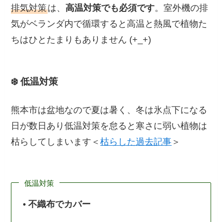
排気対策
は、
高温対策でも必須です
。室外機の排
気がベランダ内で循環すると高温と熱風で植物た
ちはひとたまりもありません (+_+)
❄️ 低温対策
熊本市は盆地なので夏は暑く、冬は氷点下になる
日が数日あり低温対策を怠ると寒さに弱い植物は
枯らしてしまいます＜
枯らした過去記事
＞
低温対策
•
不織布でカバー