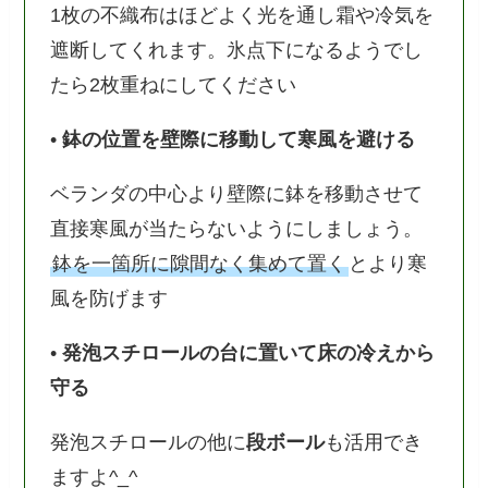
1枚の不織布はほどよく光を通し霜や冷気を
遮断してくれます。氷点下になるようでし
たら2枚重ねにしてください
•
鉢の位置を壁際に移動して寒風を避ける
ベランダの中心より壁際に鉢を移動させて
直接寒風が当たらないようにしましょう。
鉢を一箇所に隙間なく集めて置く
とより寒
風を防げます
•
発泡スチロールの台に置いて床の冷えから
守る
発泡スチロールの他に
段ボール
も活用でき
ますよ^_^