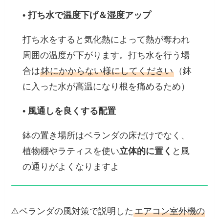
•
打ち水で温度下げ＆湿度アップ
打ち水をすると気化熱によって熱が奪われ
周囲の温度が下がります。打ち水を行う場
合は
鉢にかからない様にしてください
（鉢
に入った水が高温になり根を痛めるため）
•
風通しを良くする配置
鉢の置き場所はベランダの床だけでなく、
植物棚やラティスを使い
立体的に置く
と風
の通りがよくなりますよ
⚠️ベランダの風対策で説明した
エアコン室外機の