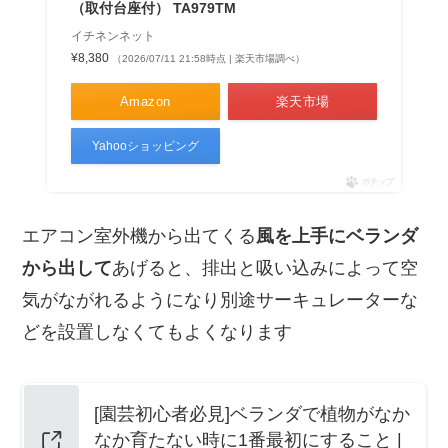
（取付台座付） TA979TM
イチネンネット
¥8,380
（2026/07/11 21:58時点 | 楽天市場調べ）
Amazon
楽天市場
Yahooショッピング
ポチップ
エアコン室外機から出てくる
風を上手にベランダ
から出して
あげると、排出と吸い込みによって空
気がながれるようになり別途サーキュレーターな
どを設置しなくてもよくなります
[園芸初心者必見]ベランダで植物がなか
なか育たない時に1番最初にすること |