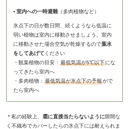
•
室内への一時避難
（多肉植物など）
氷点下の日が数日間、続くようなら低温に
弱い植物は室内に移動させましょう。室内
に移動させた場合空気が乾燥するので
葉水
をしてあげて
ください
・観葉植物の目安：
最低気温が5℃以下
にな
ってきたら室内へ
・多肉植物：
最低気温が氷点下の予報
がで
たら室内へ
＊私の経験上、
霜に直接当たらないように
隙間な
く不織布でカバーしたらの氷点下には耐えられま